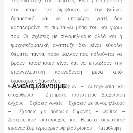
την ανάπτυξη του σώματος. Είναι μία περίοδος
που μπορεί ο/η έφηβος/η να την βιώνει
δραματικά και να υποφέρει γιατί δεν
καταλαβαίνει τι συμβαίνει μέσα του και γύρω
του. Οι σχέσεις με συνομηλίκους αλλά και η
ψυχοσεξουαλική ανάπτυξη δεν είναι εύκολα
θέματα πάντα, πόσο μάλλον που καλούνται να
βρουν ποιοι/ποιες είναι και να επιλέξουν την
επαγγελματική κατεύθυνση μέσα από
διαδικασίες δύσκολες.
Αναλαμβάνουμε:
Ψυχολογική στήριξη εφήβων – Αυτογνωσία και
στοχοθεσία – Ζητήματα ταυτότητας Διαχείριση
άγχους – Σχέσεις γονείς – Σχέσεις με συνομηλίκους
– Σχέσεις με αδέρφια Εμμονές – Φοβίες –
Διατροφικές διαταραχές και θέματα σωματικής
εικόνας Συμπεριφορές υψηλού ρίσκου – Κατάθλιψη –