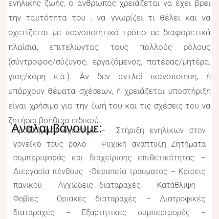
ενήλικης ζωής, ο άνθρωπος χρειάζεται να έχει βρει
την ταυτότητα του , να γνωρίζει τι θέλει και να
σχετίζεται με ικανοποιητικό τρόπο σε διαφορετικά
πλαίσια, επιτελώντας τους πολλούς ρόλους
(σύντροφος/σύζυγος, εργαζόμενος, πατέρας/μητέρα,
γιος/κόρη κ.ά.). Αν δεν αντλεί ικανοποίηση, ή
υπάρχουν θέματα σχέσεων, ή χρειάζεται υποστήριξη
είναι χρήσιμο για την ζωή του και τις σχέσεις του να
ζητήσει βοήθεια ειδικού.
Αναλαμβάνουμε:
Προβλήματα σχέσεων – Στήριξη ενηλίκων στον
γονεϊκό τους ρόλο – Ψυχική ανάπτυξη Ζητήματα
συμπεριφοράς και διαχείρισης επιθετικότητας –
Διεργασία πένθους -Θεραπεία τραύματος – Κρίσεις
πανικού – Αγχώδεις διαταραχές – Κατάθλιψη –
Φοβίες Οριακές διαταραχές – Διατροφικές
διαταραχές – Εξαρτητικές συμπεριφορές –