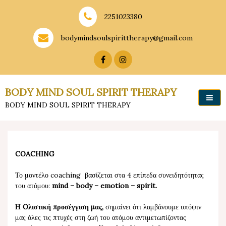
Skip
to
2251023380
content
bodymindsoulspirittherapy@gmail.com
BODY MIND SOUL SPIRIT THERAPY
BODY MIND SOUL SPIRIT THERAPY
COACHING
Το μοντέλο coaching βασίζεται στα 4 επίπεδα συνειδητότητας
του ατόμου:
mind – body – emotion – spirit.
Η Oλιστική προσέγγιση μας,
σημαίνει ότι λαμβάνουμε υπόψιν
μας όλες τις πτυχές στη ζωή του ατόμου αντιμετωπίζοντας