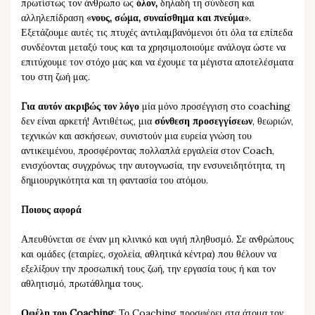
πρωτίστως τον άνθρωπο ως
όλον,
δηλαδή τη σύνδεση και
αλληλεπίδραση «
νους, σώμα, συναίσθημα και πνεύμα
».
Εξετάζουμε αυτές τις πτυχές αντιλαμβανόμενοι ότι όλα τα επίπεδα
συνδέονται μεταξύ τους και τα χρησιμοποιούμε ανάλογα ώστε να
επιτύχουμε τον στόχο μας και να έχουμε τα μέγιστα αποτελέσματα
του στη ζωή μας.
Για αυτόν ακριβώς τον λόγο
μία μόνο προσέγγιση στο coaching
δεν είναι αρκετή! Αντιθέτως, μια
σύνθεση προσεγγίσεων
, θεωριών,
τεχνικών και ασκήσεων, συνιστούν μια ευρεία γνώση του
αντικειμένου, προσφέροντας πολλαπλά εργαλεία στον Coach,
ενισχύοντας συγχρόνως την αυτογνωσία, την ενσυνειδητότητα, τη
δημιουργικότητα και τη φαντασία του ατόμου.
Ποιους αφορά
Απευθύνεται σε έναν μη κλινικό και υγιή πληθυσμό. Σε ανθρώπους
και ομάδες (εταιρίες, σχολεία, αθλητικά κέντρα) που θέλουν να
εξελίξουν την προσωπική τους ζωή, την εργασία τους ή και τον
αθλητισμό, πρωτάθλημα τους.
Οφέλη του Coaching
: Το Coaching προσφέρει στα άτομα τον